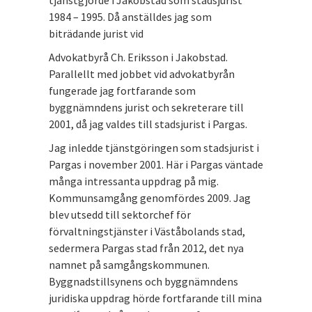
tjänstgjorde i Jakobstad som stadsjurist
1984 – 1995. Då anställdes jag som
biträdande jurist vid
Advokatbyrå Ch. Eriksson i Jakobstad.
Parallellt med jobbet vid advokatbyrån
fungerade jag fortfarande som
byggnämndens jurist och sekreterare till
2001, då jag valdes till stadsjurist i Pargas.
Jag inledde tjänstgöringen som stadsjurist i
Pargas i november 2001. Här i Pargas väntade
många intressanta uppdrag på mig.
Kommunsamgång genomfördes 2009. Jag
blev utsedd till sektorchef för
förvaltningstjänster i Väståbolands stad,
sedermera Pargas stad från 2012, det nya
namnet på samgångskommunen.
Byggnadstillsynens och byggnämndens
juridiska uppdrag hörde fortfarande till mina