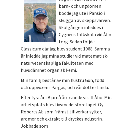
barn- och ungdomen
bodde jag ute i Pansio i
skuggan av skeppsvarven.
Skolgången inleddes i
Cygneus folkskola vid Åbo
torg. Sedan följde
Classicum där jag blev student 1968. Samma
år inledde jag mina studier vid matematisk-
naturvetenskapliga fakulteten med
huvudämnet organisk kemi.
Min familj består av min hustru Gun, född
och uppvuxen i Pargas, och vår dotter Linda.
Efter fyra år i Bjärnå återvände vi till Åbo. Min
arbetsplats blev livsmedelsföretaget Oy
Roberts Ab som främst tillverkar sylter,
aromer och extrakt till dryckesindustrin.
Jobbade som