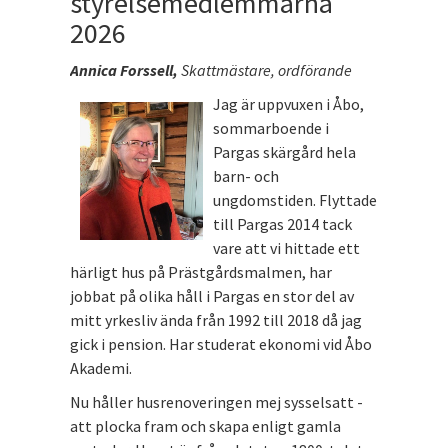
styrelsemedlemmarna
2026
Annica Forssell,
Skattmästare, ordförande
Jag är uppvuxen i Åbo,
sommarboende i
Pargas skärgård hela
barn- och
ungdomstiden. Flyttade
till Pargas 2014 tack
vare att vi hittade ett
härligt hus på Prästgårdsmalmen, har
jobbat på olika håll i Pargas en stor del av
mitt yrkesliv ända från 1992 till 2018 då jag
gick i pension. Har studerat ekonomi vid Åbo
Akademi.
Nu håller husrenoveringen mej sysselsatt -
att plocka fram och skapa enligt gamla