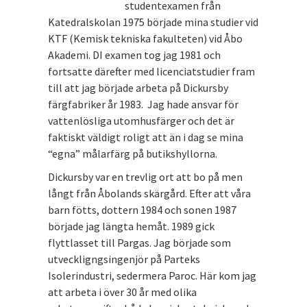
studentexamen från
Katedralskolan 1975 började mina studier vid
KTF (Kemisk tekniska fakulteten) vid Åbo
Akademi. DI examen tog jag 1981 och
fortsatte därefter med licenciatstudier fram
till att jag började arbeta på Dickursby
färgfabriker år 1983. Jag hade ansvar för
vattenlösliga utomhusfärger och det är
faktiskt väldigt roligt att än i dag se mina
“egna” målarfärg på butikshyllorna.
Dickursby var en trevlig ort att bo på men
långt från Åbolands skärgård. Efter att våra
barn fötts, dottern 1984 och sonen 1987
började jag längta hemåt. 1989 gick
flyttlasset till Pargas. Jag började som
utveckligngsingenjör på Parteks
Isolerindustri, sedermera Paroc. Här kom jag
att arbeta i över 30 år med olika