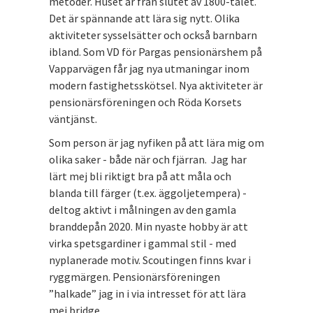
metoder. Huset är från slutet av 1800-talet.
Det är spännande att lära sig nytt. Olika
aktiviteter sysselsätter och också barnbarn
ibland. Som VD för Pargas pensionärshem på
Vapparvägen får jag nya utmaningar inom
modern fastighetsskötsel. Nya aktiviteter är
pensionärsföreningen och Röda Korsets
väntjänst.
Som person är jag nyfiken på att lära mig om
olika saker - både när och fjärran. Jag har
lärt mej bli riktigt bra på att måla och
blanda till färger (t.ex. äggoljetempera) -
deltog aktivt i målningen av den gamla
branddepån 2020. Min nyaste hobby är att
virka spetsgardiner i gammal stil - med
nyplanerade motiv. Scoutingen finns kvar i
ryggmärgen. Pensionärsföreningen
”halkade” jag in i via intresset för att lära
mej bridge.