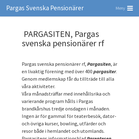
Pargas Svenska Pensionärer
Meny
PARGASITEN, Pargas
svenska pensionärer rf
Pargas svenska pensionärer rf,
Pargasiten
, är
en livaktig förening med över 400
pargasiter
.
Genom medlemskap får du tillträde till alla
våra aktiviteter.
Våra månadsträffar med innehållsrika och
varierande program hålls i Pargas
brandkårshus tredje onsdagen i månaden.
Ingen är för gammal för teaterbesök, dator-
och övriga kurser, bowling, utfärder och
resor både i hemlandet och utomlands.
Pargasitens informationsblad
Parentesen