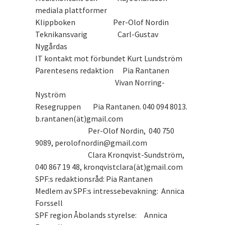
mediala plattformer
Klippboken Per-Olof Nordin
Teknikansvarig Carl-Gustav
Nygårdas
IT kontakt mot förbundet Kurt Lundström
Parentesens redaktion Pia Rantanen
Vivan Norring-
Nyström
Resegruppen Pia Rantanen. 040 094 8013.
b.rantanen(ät)gmail.com
Per-Olof Nordin, 040 750
9089, perolofnordin@gmail.com
Clara Kronqvist-Sundström,
040 867 19 48, kronqvistclara(ät)gmail.com
SPF:s redaktionsråd: Pia Rantanen
Medlem av SPF:s intressebevakning: Annica
Forssell
SPF region Åbolands styrelse: Annica