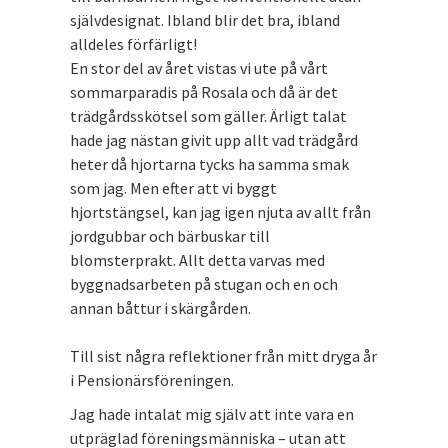
självdesignat. Ibland blir det bra, ibland
alldeles förfärligt!
En stor del av året vistas vi ute på vårt
sommarparadis på Rosala och då är det
trädgårdsskötsel som gäller. Ärligt talat
hade jag nästan givit upp allt vad trädgård
heter då hjortarna tycks ha samma smak
som jag. Men efter att vi byggt
hjortstängsel, kan jag igen njuta av allt från
jordgubbar och bärbuskar till
blomsterprakt. Allt detta varvas med
byggnadsarbeten på stugan och en och
annan båttur i skärgården.
Till sist några reflektioner från mitt dryga år
i Pensionärsföreningen.
Jag hade intalat mig själv att inte vara en
utpräglad föreningsmänniska – utan att