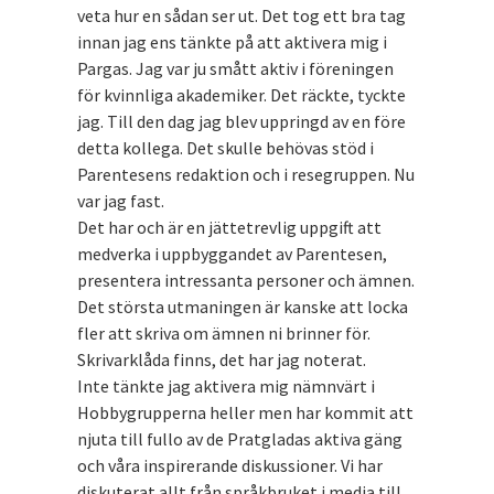
veta hur en sådan ser ut. Det tog ett bra tag
innan jag ens tänkte på att aktivera mig i
Pargas. Jag var ju smått aktiv i föreningen
för kvinnliga akademiker. Det räckte, tyckte
jag. Till den dag jag blev uppringd av en före
detta kollega. Det skulle behövas stöd i
Parentesens redaktion och i resegruppen. Nu
var jag fast.
Det har och är en jättetrevlig uppgift att
medverka i uppbyggandet av Parentesen,
presentera intressanta personer och ämnen.
Det största utmaningen är kanske att locka
fler att skriva om ämnen ni brinner för.
Skrivarklåda finns, det har jag noterat.
Inte tänkte jag aktivera mig nämnvärt i
Hobbygrupperna heller men har kommit att
njuta till fullo av de Pratgladas aktiva gäng
och våra inspirerande diskussioner. Vi har
diskuterat allt från språkbruket i media till