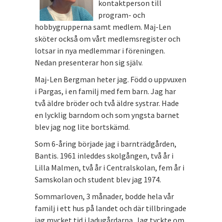
kontaktperson till
program- och
hobbygrupperna samt medlem. Maj-Len
sköter också om vårt medlemsregister och
lotsar in nya medlemmar i föreningen.
Nedan presenterar hon sig själv.
Maj-Len Bergman heter jag. Född o uppvuxen
i Pargas, i en familj med fem barn. Jag har
två äldre bröder och två äldre systrar. Hade
en lycklig barndom och som yngsta barnet
blev jag nog lite bortskämd.
Som 6-åring började jag i barnträdgården,
Bantis. 1961 inleddes skolgången, två år i
Lilla Malmen, två år i Centralskolan, fem år i
Samskolan och student blev jag 1974.
Sommarloven, 3 månader, bodde hela vår
familj i ett hus på landet och där tillbringade
jag mycket tid i ladugårdarna. Jag tyckte om