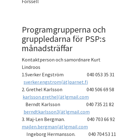
Forssell
Programgrupperna och
gruppledarna för PSP:s
månadsträffar
Kontaktperson och samordnare Kurt
Lindroos
1.Sverker Engström 040 053 35 31
sverker.engstrom(ät)parnet.fi
2. Grethel Karlsson 040 506 69 58
karlsson.grethel(ät)gmail.com
Berndt Karlsson 040 735 21 82
berndtkarlsson3(ät)gmail.com
3. Maj-Len Bergman. 040 703 66 92
majlen.bergman(ät)gmail.com
Ingeborg Hermansson. 040 704 53 11