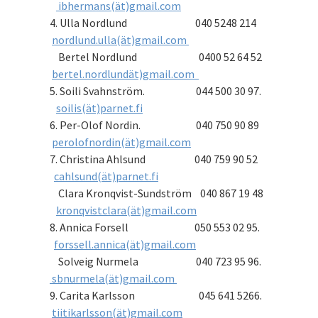
ibhermans(ät)gmail.com
4. Ulla Nordlund 040 5248 214
nordlund.ulla(ät)gmail.com
Bertel Nordlund 0400 52 64 52
bertel.nordlundät)gmail.com
5. Soili Svahnström. 044 500 30 97.
soilis(ät)parnet.fi
6. Per-Olof Nordin. 040 750 90 89
perolofnordin(ät)gmail.com
7. Christina Ahlsund 040 759 90 52
cahlsund(ät)parnet.fi
Clara Kronqvist-Sundström 040 867 19 48
kronqvistclara(ät)gmail.com
8. Annica Forsell 050 553 02 95.
forssell.annica(ät)gmail.com
Solveig Nurmela 040 723 95 96.
sbnurmela(ät)gmail.com
9. Carita Karlsson 045 641 5266.
tiitikarlsson(ät)gmail.com