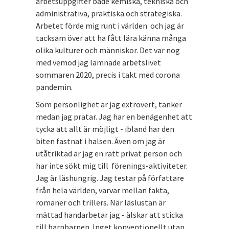
arbetsuppgifter både kemiska, tekniska och
administrativa, praktiska och strategiska.
Arbetet förde mig runt i världen och jag är
tacksam över att ha fått lära känna många
olika kulturer och människor. Det var nog
med vemod jag lämnade arbetslivet
sommaren 2020, precis i takt med corona
pandemin.
Som personlighet är jag extrovert, tänker
medan jag pratar. Jag har en benägenhet att
tycka att allt är möjligt - ibland har den
biten fastnat i halsen. Även om jag är
utåtriktad är jag en rätt privat person och
har inte sökt mig till förenings-aktiviteter.
Jag är läshungrig. Jag testar på författare
från hela världen, varvar mellan fakta,
romaner och trillers. När läslustan är
mättad handarbetar jag - älskar att sticka
till barnbarnen. Inget konventionellt utan