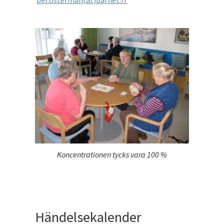
per.osterman(ät)parnet.fi
Koncentrationen tycks vara 100 %
Händelsekalender