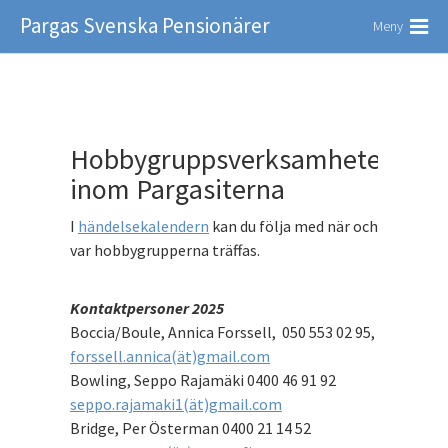
Pargas Svenska Pensionärer
Meny
Hobbygruppsverksamheten
inom Pargasiterna
I
händelsekalendern
kan du följa med när och
var hobbygrupperna träffas.
Kontaktpersoner 2025
Boccia/Boule, Annica Forssell, 050 553 02 95,
forssell.annica(ät)gmail.com
Bowling, Seppo Rajamäki 0400 46 91 92
seppo.rajamaki1(ät)gmail.com
Bridge, Per Österman 0400 21 14 52