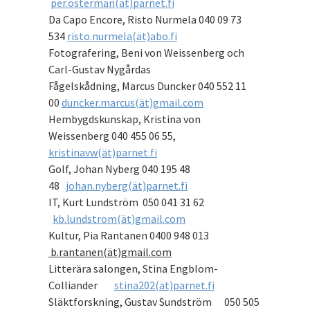
per.osterman(ät)parnet.fi
Da Capo Encore, Risto Nurmela 040 09 73
534
risto.nurmela(ät)abo.fi
Fotografering, Beni von Weissenberg och
Carl-Gustav Nygårdas
Fågelskådning, Marcus Duncker 040 552 11
00
duncker.marcus(ät)gmail.com
Hembygdskunskap, Kristina von
Weissenberg 040 455 06 55,
kristinavw(ät)parnet.fi
Golf, Johan Nyberg 040 195 48
48
johan.nyberg(ät)parnet.fi
IT, Kurt Lundström 050 041 31 62
kb.lundstrom(ät)gmail.com
Kultur, Pia Rantanen 0400 948 013
b.rantanen(ät)gmail.com
Litterära salongen, Stina Engblom-
Colliander
stina202(ät)parnet.fi
Släktforskning, Gustav Sundström 050 505