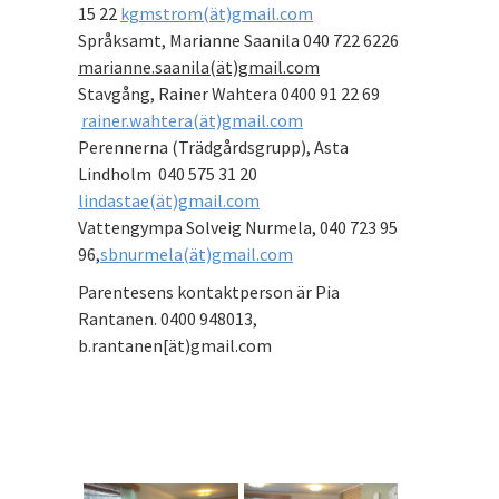
15 22
kgmstrom(ät)gmail.com
Språksamt, Marianne Saanila 040 722 6226
marianne.saanila(ät)gmail.com
Stavgång, Rainer Wahtera 0400 91 22 69
rainer.wahtera(ät)gmail.com
Perennerna (Trädgårdsgrupp), Asta
Lindholm 040 575 31 20
lindastae(ät)gmail.com
Vattengympa Solveig Nurmela, 040 723 95
96,
sbnurmela(ät)gmail.com
Parentesens kontaktperson är Pia
Rantanen. 0400 948013,
b.rantanen[ät)gmail.com