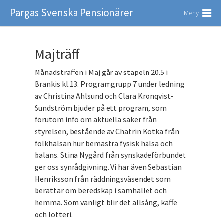
Pargas Svenska Pensionärer
Meny
Majträff
Månadsträffen i Maj går av stapeln 20.5 i
Brankis kl.13. Programgrupp 7 under ledning
av Christina Ahlsund och Clara Kronqvist-
Sundström bjuder på ett program, som
förutom info om aktuella saker från
styrelsen, bestående av Chatrin Kotka från
folkhälsan hur bemästra fysisk hälsa och
balans. Stina Nygård från synskadeförbundet
ger oss synrådgivning. Vi har även Sebastian
Henriksson från räddningsväsendet som
berättar om beredskap i samhället och
hemma. Som vanligt blir det allsång, kaffe
och lotteri.